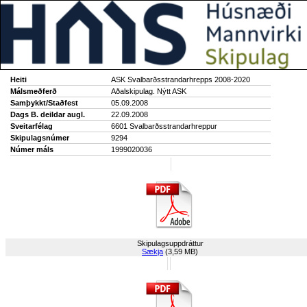
Heiti
ASK Svalbarðsstrandarhrepps 2008-2020
Málsmeðferð
Aðalskipulag. Nýtt ASK
Samþykkt/Staðfest
05.09.2008
Dags B. deildar augl.
22.09.2008
Sveitarfélag
6601 Svalbarðsstrandarhreppur
Skipulagsnúmer
9294
Númer máls
1999020036
Skipulagsuppdráttur
Sækja
(3,59 MB)