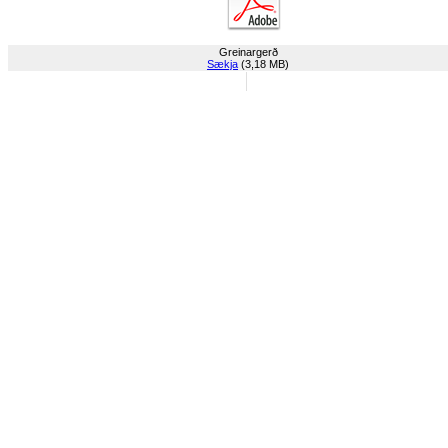
Greinargerð
Sækja
(3,18 MB)