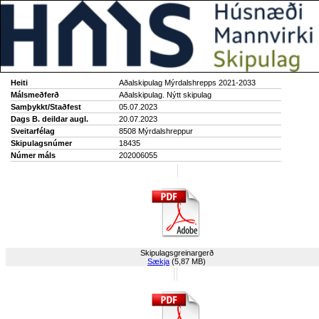
Heiti
Aðalskipulag Mýrdalshrepps 2021-2033
Málsmeðferð
Aðalskipulag. Nýtt skipulag
Samþykkt/Staðfest
05.07.2023
Dags B. deildar augl.
20.07.2023
Sveitarfélag
8508 Mýrdalshreppur
Skipulagsnúmer
18435
Númer máls
202006055
Skipulagsgreinargerð
Sækja
(5,87 MB)