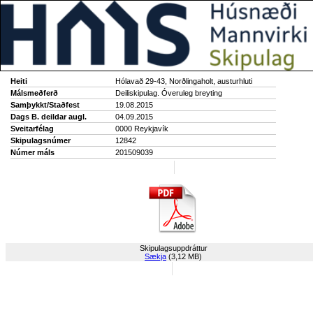
Heiti
Hólavað 29-43, Norðlingaholt, austurhluti
Málsmeðferð
Deiliskipulag. Óveruleg breyting
Samþykkt/Staðfest
19.08.2015
Dags B. deildar augl.
04.09.2015
Sveitarfélag
0000 Reykjavík
Skipulagsnúmer
12842
Númer máls
201509039
Skipulagsuppdráttur
Sækja
(3,12 MB)