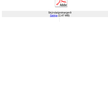
Skýrsla/greinargerð
Sækja
(2,47 MB)