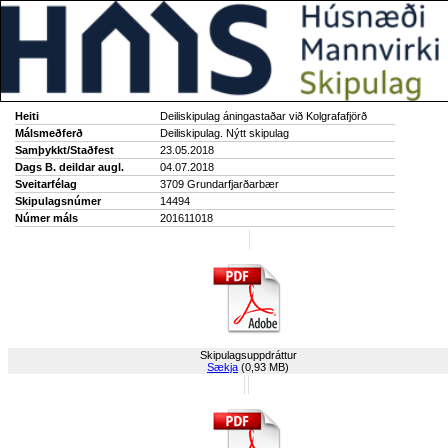
Heiti
Deiliskipulag áningastaðar við Kolgrafafjörð
Málsmeðferð
Deiliskipulag. Nýtt skipulag
Samþykkt/Staðfest
23.05.2018
Dags B. deildar augl.
04.07.2018
Sveitarfélag
3709 Grundarfjarðarbær
Skipulagsnúmer
14494
Númer máls
201611018
Skipulagsuppdráttur
Sækja
(0,93 MB)