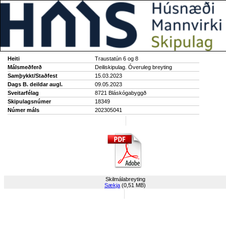
Heiti
Traustatún 6 og 8
Málsmeðferð
Deiliskipulag. Óveruleg breyting
Samþykkt/Staðfest
15.03.2023
Dags B. deildar augl.
09.05.2023
Sveitarfélag
8721 Bláskógabyggð
Skipulagsnúmer
18349
Númer máls
202305041
Skilmálabreyting
Sækja
(0,51 MB)