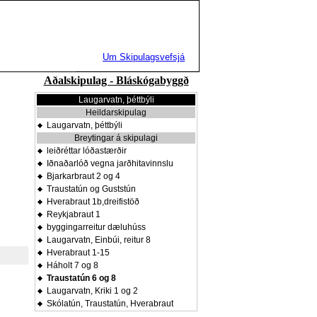
Um Skipulagsvefsjá
Aðalskipulag - Bláskógabyggð
Laugarvatn, þéttbýli
Heildarskipulag
Laugarvatn, þéttbýli
Breytingar á skipulagi
leiðréttar lóðastærðir
Iðnaðarlóð vegna jarðhitavinnslu
Bjarkarbraut 2 og 4
Traustatún og Guststún
Hverabraut 1b,dreifistöð
Reykjabraut 1
byggingarreitur dæluhúss
Laugarvatn, Einbúi, reitur 8
Hverabraut 1-15
Háholt 7 og 8
Traustatún 6 og 8
Laugarvatn, Kriki 1 og 2
Skólatún, Traustatún, Hverabraut