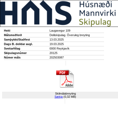
Heiti
Laugavegur 109
Málsmeðferð
Deiliskipulag. Óveruleg breyting
Samþykkt/Staðfest
13.03.2025
Dags B. deildar augl.
19.03.2025
Sveitarfélag
0000 Reykjavík
Skipulagsnúmer
20125
Númer máls
202503087
Skilmálabreyting
Sækja
(0,32 MB)