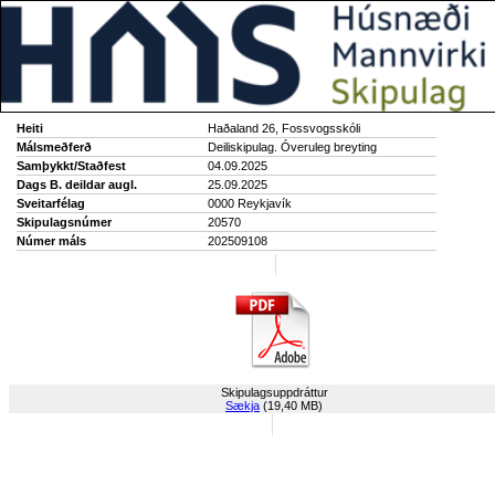
Heiti
Haðaland 26, Fossvogsskóli
Málsmeðferð
Deiliskipulag. Óveruleg breyting
Samþykkt/Staðfest
04.09.2025
Dags B. deildar augl.
25.09.2025
Sveitarfélag
0000 Reykjavík
Skipulagsnúmer
20570
Númer máls
202509108
Skipulagsuppdráttur
Sækja
(19,40 MB)