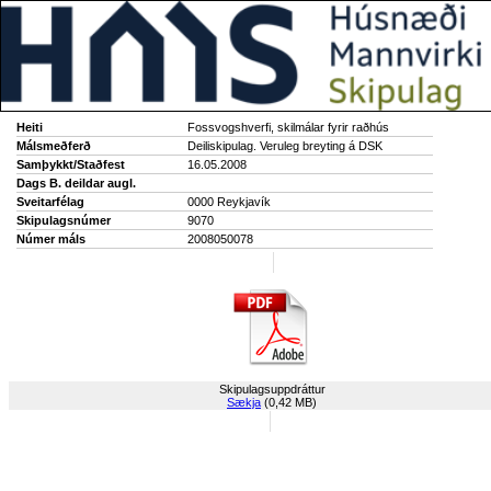
Heiti
Fossvogshverfi, skilmálar fyrir raðhús
Málsmeðferð
Deiliskipulag. Veruleg breyting á DSK
Samþykkt/Staðfest
16.05.2008
Dags B. deildar augl.
Sveitarfélag
0000 Reykjavík
Skipulagsnúmer
9070
Númer máls
2008050078
Skipulagsuppdráttur
Sækja
(0,42 MB)