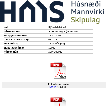
Heiti
Fljótsdalshérað
Málsmeðferð
Aðalskipulag. Nýtt skipulag
Samþykkt/Staðfest
21.12.2009
Dags B. deildar augl.
07.01.2010
Sveitarfélag
7620 Múlaþing
Skipulagsnúmer
10060
Númer máls
2007050062
Þéttbýlisuppdráttur
Sækja
(0,64 MB)