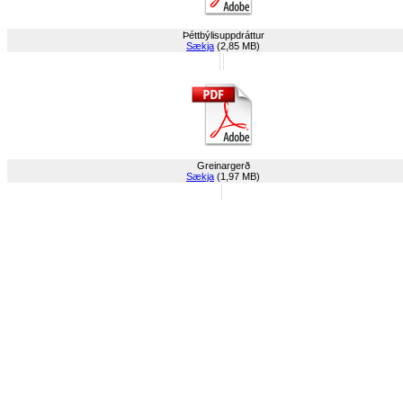
Þéttbýlisuppdráttur
Sækja
(2,85 MB)
Greinargerð
Sækja
(1,97 MB)