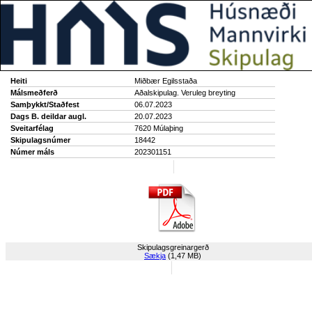
Heiti
Miðbær Egilsstaða
Málsmeðferð
Aðalskipulag. Veruleg breyting
Samþykkt/Staðfest
06.07.2023
Dags B. deildar augl.
20.07.2023
Sveitarfélag
7620 Múlaþing
Skipulagsnúmer
18442
Númer máls
202301151
Skipulagsgreinargerð
Sækja
(1,47 MB)