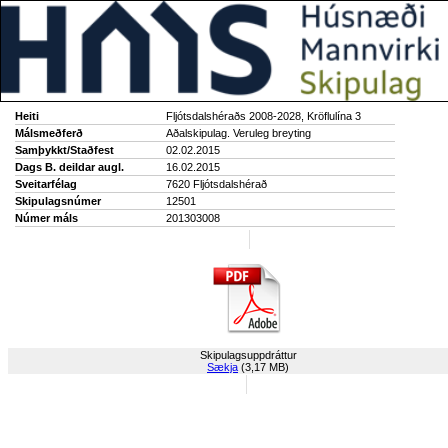
Heiti
Fljótsdalshéraðs 2008-2028, Kröflulína 3
Málsmeðferð
Aðalskipulag. Veruleg breyting
Samþykkt/Staðfest
02.02.2015
Dags B. deildar augl.
16.02.2015
Sveitarfélag
7620 Fljótsdalshérað
Skipulagsnúmer
12501
Númer máls
201303008
Skipulagsuppdráttur
Sækja
(3,17 MB)