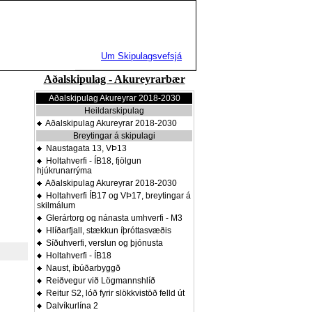
Um Skipulagsvefsjá
Aðalskipulag - Akureyrarbær
Aðalskipulag Akureyrar 2018-2030
Heildarskipulag
Aðalskipulag Akureyrar 2018-2030
Breytingar á skipulagi
Naustagata 13, VÞ13
Holtahverfi - ÍB18, fjölgun
hjúkrunarrýma
Aðalskipulag Akureyrar 2018-2030
Holtahverfi ÍB17 og VÞ17, breytingar á
skilmálum
Glerártorg og nánasta umhverfi - M3
Hlíðarfjall, stækkun íþróttasvæðis
Síðuhverfi, verslun og þjónusta
Holtahverfi - ÍB18
Naust, íbúðarbyggð
Reiðvegur við Lögmannshlíð
Reitur S2, lóð fyrir slökkvistöð felld út
Dalvíkurlína 2