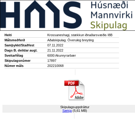
Heiti
Krossaneshagi, stækkun iðnaðarsvæðis I8B
Málsmeðferð
Aðalskipulag. Óveruleg breyting
Samþykkt/Staðfest
07.11.2022
Dags B. deildar augl.
21.11.2022
Sveitarfélag
6000 Akureyrarbær
Skipulagsnúmer
17897
Númer máls
202210068
Skipulagsuppdráttur
Sækja
(5,61 MB)