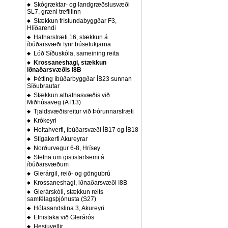
Skógræktar- og landgræðslusvæði
SL7, græni trefillinn
Stækkun frístundabyggðar F3,
Hlíðarendi
Hafnarstræti 16, stækkun á
íbúðarsvæði fyrir búsetukjarna
Lóð Síðuskóla, sameining reita
Krossaneshagi, stækkun
iðnaðarsvæðis I8B
Þétting íbúðarbyggðar ÍB23 sunnan
Síðubrautar
Stækkun athafnasvæðis við
Miðhúsaveg (AT13)
Tjaldsvæðisreitur við Þórunnarstræti
Krókeyri
Holtahverfi, íbúðarsvæði ÍB17 og ÍB18
Stígakerfi Akureyrar
Norðurvegur 6-8, Hrísey
Stefna um gististarfsemi á
íbúðarsvæðum
Glerárgil, reið- og göngubrú
Krossaneshagi, iðnaðarsvæði I8B
Glerárskóli, stækkun reits
samfélagsþjónusta (S27)
Hólasandslina 3, Akureyri
Efnistaka við Glerárós
Hesjuvellir