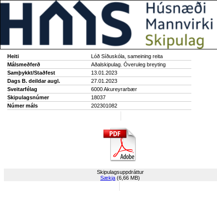
Heiti
Lóð Síðuskóla, sameining reita
Málsmeðferð
Aðalskipulag. Óveruleg breyting
Samþykkt/Staðfest
13.01.2023
Dags B. deildar augl.
27.01.2023
Sveitarfélag
6000 Akureyrarbær
Skipulagsnúmer
18037
Númer máls
202301082
Skipulagsuppdráttur
Sækja
(6,66 MB)