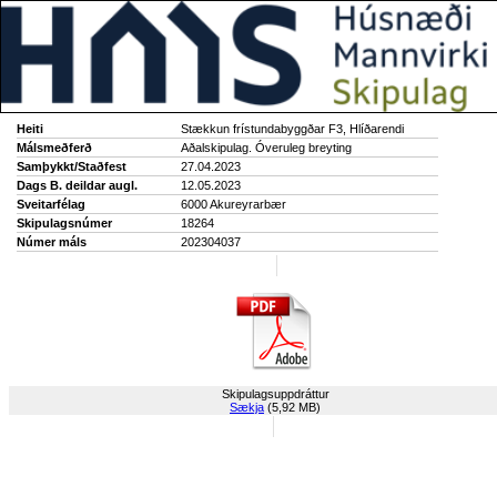
Heiti
Stækkun frístundabyggðar F3, Hlíðarendi
Málsmeðferð
Aðalskipulag. Óveruleg breyting
Samþykkt/Staðfest
27.04.2023
Dags B. deildar augl.
12.05.2023
Sveitarfélag
6000 Akureyrarbær
Skipulagsnúmer
18264
Númer máls
202304037
Skipulagsuppdráttur
Sækja
(5,92 MB)